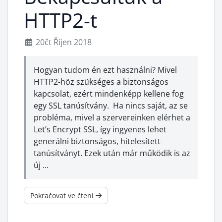
HTTP2-t
20čt Říjen 2018
Hogyan tudom én ezt használni? Mivel
HTTP2-höz szükséges a biztonságos
kapcsolat, ezért mindenképp kellene fog
egy SSL tanúsítvány. Ha nincs saját, az se
probléma, mivel a szervereinken elérhet a
Let’s Encrypt SSL, így ingyenes lehet
generálni biztonságos, hitelesített
tanúsítványt. Ezek után már működik is az
új ...
Pokračovat ve čtení