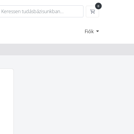
0
Megrendelés
Fiók