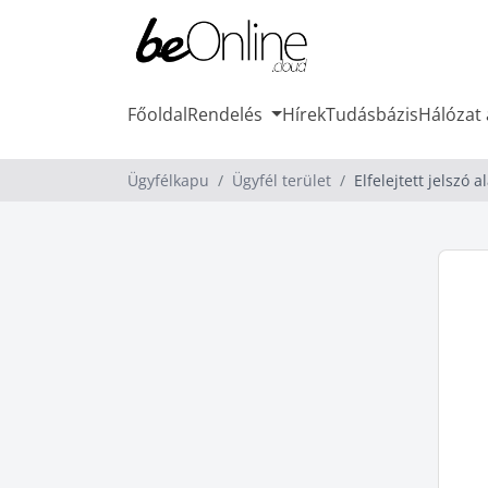
Főoldal
Rendelés
Hírek
Tudásbázis
Hálózat 
Ügyfélkapu
Ügyfél terület
Elfelejtett jelszó 