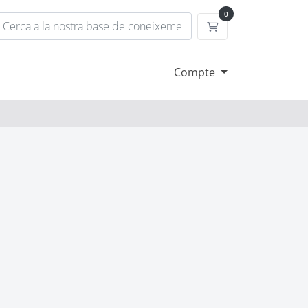
0
Carro de Comande
s
Compte