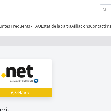
untes Freqüents - FAQ
Estat de la xarxa
Afiliacions
Contacti'n
6,844/any
oria