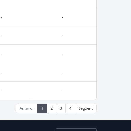
-
-
-
-
-
-
-
-
-
-
Anterior
1
2
3
4
Següent