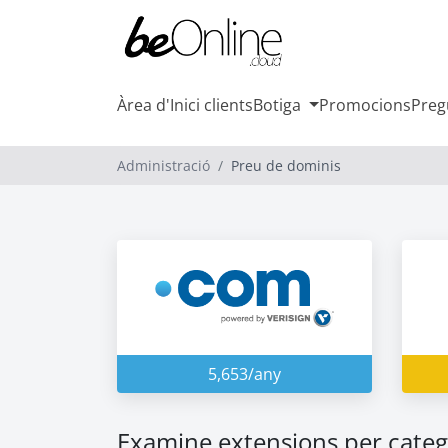
Àrea d'Inici clients
Botiga
Promocions
Preg
Administració
Preu de dominis
5,653/any
Examine extensions per categ