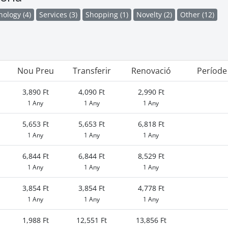
ology (4)
Services (3)
Shopping (1)
Novelty (2)
Other (12)
Nou Preu
Transferir
Renovació
Període
3,890 Ft
4,090 Ft
2,990 Ft
1 Any
1 Any
1 Any
5,653 Ft
5,653 Ft
6,818 Ft
1 Any
1 Any
1 Any
6,844 Ft
6,844 Ft
8,529 Ft
1 Any
1 Any
1 Any
3,854 Ft
3,854 Ft
4,778 Ft
1 Any
1 Any
1 Any
1,988 Ft
12,551 Ft
13,856 Ft