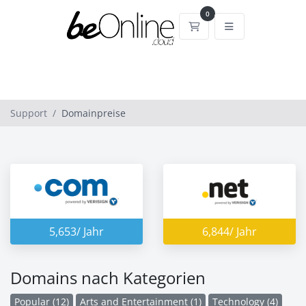
0
Mein Warenkorb
Support
Domainpreise
5,653/ Jahr
6,844/ Jahr
Domains nach Kategorien
Popular (12)
Arts and Entertainment (1)
Technology (4)