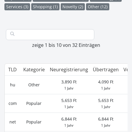
Services (3)
Shopping (1)
Novelty (2)
Other (12)
zeige 1 bis 10 von 32 Einträgen
TLD
Kategorie
Neuregistrierung
Übertragen
Ver
3,890 Ft
4,090 Ft
hu
Other
1 Jahr
1 Jahr
5,653 Ft
5,653 Ft
com
Popular
1 Jahr
1 Jahr
6,844 Ft
6,844 Ft
net
Popular
1 Jahr
1 Jahr