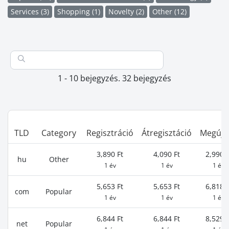
Services (3)
Shopping (1)
Novelty (2)
Other (12)
1 - 10 bejegyzés. 32 bejegyzés
TLD
Category
Regisztráció
Átregisztáció
Megújít
3,890 Ft
4,090 Ft
2,990 F
hu
Other
1 év
1 év
1 év
5,653 Ft
5,653 Ft
6,818 F
com
Popular
1 év
1 év
1 év
6,844 Ft
6,844 Ft
8,529 F
net
Popular