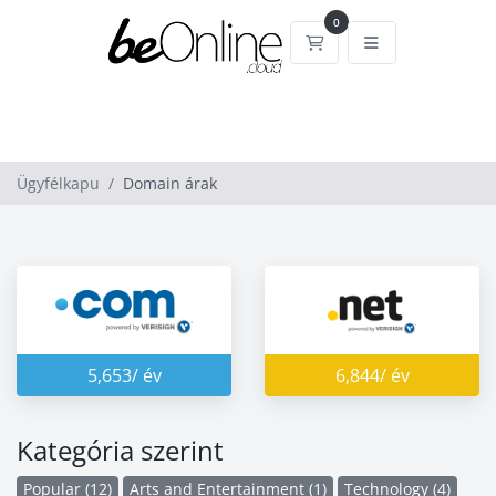
0
Megrendelés
Ügyfélkapu
Domain árak
5,653/ év
6,844/ év
Kategória szerint
Popular (12)
Arts and Entertainment (1)
Technology (4)