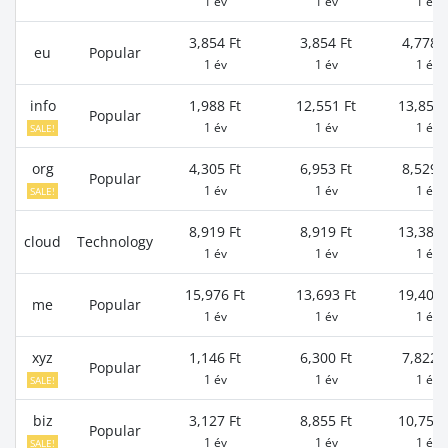
1 év
1 év
1 év
3,854 Ft
3,854 Ft
4,778 F
eu
Popular
1 év
1 év
1 év
info
1,988 Ft
12,551 Ft
13,856 
Popular
1 év
1 év
1 év
SALE!
org
4,305 Ft
6,953 Ft
8,529 F
Popular
1 év
1 év
1 év
SALE!
8,919 Ft
8,919 Ft
13,380 
cloud
Technology
1 év
1 év
1 év
15,976 Ft
13,693 Ft
19,400 
me
Popular
1 év
1 év
1 év
xyz
1,146 Ft
6,300 Ft
7,822 F
Popular
1 év
1 év
1 év
SALE!
biz
3,127 Ft
8,855 Ft
10,757 
Popular
1 év
1 év
1 év
SALE!