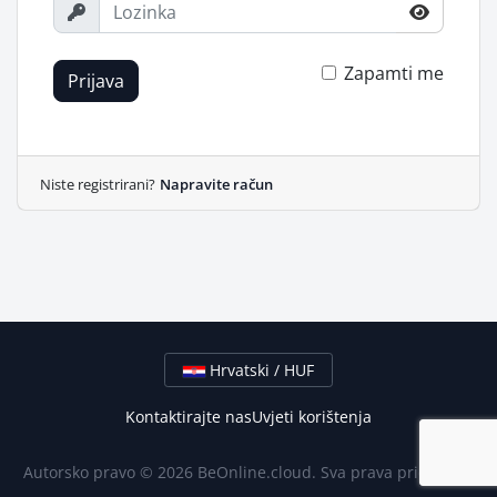
Zapamti me
Prijava
Niste registrirani?
Napravite račun
Hrvatski / HUF
Kontaktirajte nas
Uvjeti korištenja
Autorsko pravo © 2026 BeOnline.cloud. Sva prava pridržana.