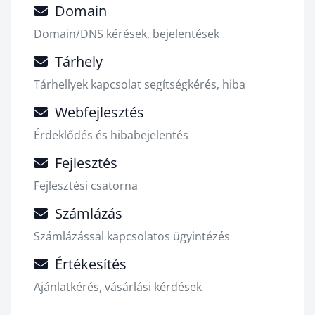
Domain
Domain/DNS kérések, bejelentések
Tárhely
Tárhellyek kapcsolat segítségkérés, hiba
Webfejlesztés
Érdeklődés és hibabejelentés
Fejlesztés
Fejlesztési csatorna
Számlázás
Számlázással kapcsolatos ügyintézés
Értékesítés
Ajánlatkérés, vásárlási kérdések