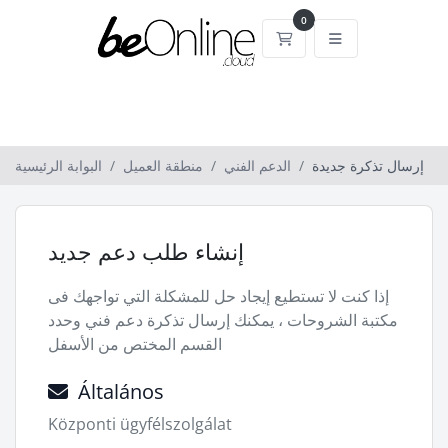
0
عربة التسوق
إرسال تذكرة جديدة
الدعم الفني
منطقة العميل
البوابة الرئيسية
إنشاء طلب دعم جديد
إذا كنت لا تستطيع إيجاد حل للمشكلة التي تواجهك فى
مكتبة الشروحات ، يمكنك إرسال تذكرة دعم فني وحدد
القسم المختص من الأسفل
Általános
Központi ügyfélszolgálat